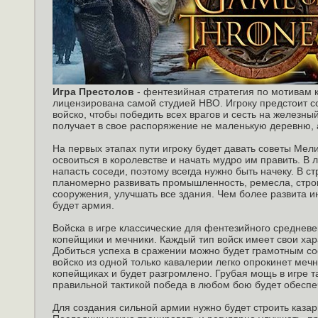
Игра Престолов
- фентезийная стратегия по мотивам к
лицензирована самой студией HBO. Игроку предстоит с
войско, чтобы победить всех врагов и сесть на железны
получает в свое распоряжение не маленькую деревню, 
На первых этапах пути игроку будет давать советы Ме
освоиться в королевстве и начать мудро им править. В
напасть соседи, поэтому всегда нужно быть начеку. В с
планомерно развивать промышленность, ремесла, стро
сооружения, улучшать все здания. Чем более развита и
будет армия.
Войска в игре классические для фентезийного средневек
копейщики и мечники. Каждый тип войск имеет свои хар
Добиться успеха в сражении можно будет грамотным с
войско из одной только кавалерии легко опрокинет мечни
копейщиках и будет разгромлено. Грубая мощь в игре та
правильной тактикой победа в любом бою будет обеспе
Для создания сильной армии нужно будет строить казар