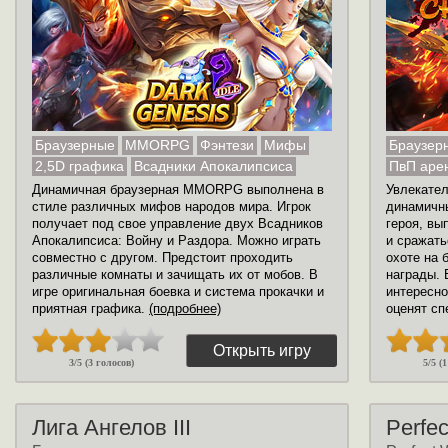
Браузерные
MMORPG
Фэнтези
Мифы
Браузер
2,5D графика
Всадники Апокалипсиса
ПвП аре
Динамичная браузерная MMORPG выполнена в
Увлекател
стиле различных мифов народов мира. Игрок
динамичн
получает под свое управление двух Всадников
героя, вы
Апокалипсиса: Войну и Раздора. Можно играть
и сражать
совместно с другом. Предстоит проходить
охоте на 
различные комнаты и зачищать их от мобов. В
награды. 
игре оригинальная боевка и система прокачки и
интересно
приятная графика.
(подробнее)
оценят сп
Открыть игру
3/5 (3 голосов)
5/5 (
Лига Ангелов III
Perfec