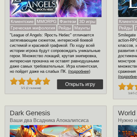
Клиентские
MMORPG
Фэнтези
3D игры
Клиентс
Греческая мифология
Рейды
Маунты
Рейды
"League of Angels: Ярость Небес" отличается
Smilegat
затягивающим сюжетом, интересной боевой
action-RP
системой и красивой графикой. По ходу всей
классов, 
истории игрока будут сопровождать уникальные
развития 
герои. Множество локаций, крутая экипировка,
достижени
интересная прокачка не оставят равнодушными
монстров 
даже самых требовательных. Игра клиентская,
множеств
но пойдет даже на слабых ПК.
(подробнее)
сражения
(подробне
Открыть игру
5/5 (2 голосов)
3,6/5 
Dark Genesis
World
Ваши два Всадника Апокалипсиса
Нужно н