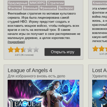
Браузерные
MMORPG
Стратегии
Клиентс
Фэнтези
Военные
Франшиза
Вестерос
эта клиен
фэнтези и
Фентезийная стратегия по мотивам культового
война люд
сериала. Игра была лицензирована самой
жизнь, а 
студией HBO. Игроку предстоит создать и
красочный
возглавить мощное войско, чтобы победить всех
возможнос
врагов и сесть на железный трон. В самом
вовлечени
начале игры он получает в свое распоряжение не
какую-ниб
маленькую деревню, а целое королевство.
легкость
(подробнее)
Открыть игру
3,3/5 (
2,6/5 (36 голосов)
League of Angels 4
Lost A
Для избранного вновь есть дело
Удивите