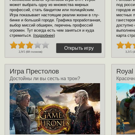
может выбрать одну из множества мирных
под росси
профессий, стать бандитом или полицейским.
городов и
Игра показывает настоящие реалии жизни в глу-
местных п
бинке и большой городе. Графика проработанная,
гангстеро
выбор миссий обширен, перечень профессий
доступно 
огромен. Тут всегда есть чем заняться и куда
выполнени
стремиться.
(подробнее)
карта стр
Открыть игру
2,9/5 (60 голосов)
3,3/5 (
Игра Престолов
Royal
Достойны ли вы сесть на трон?
Красоч