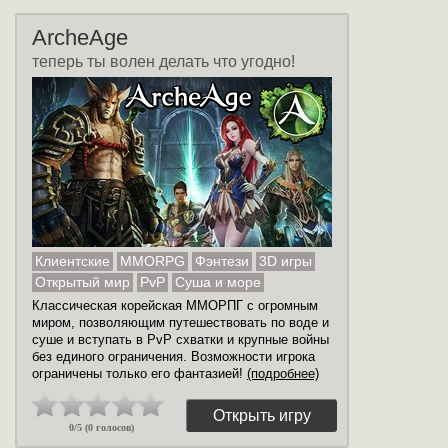
ArcheAge
теперь ты волен делать что угодно!
Клиентские
MMORPG
Фэнтези
3D игры
Открытый мир
PvP
Суша и море
Классическая корейская ММОРПГ с огромным
миром, позволяющим путешествовать по воде и
суше и вступать в PvP схватки и крупные войны
без единого ограничения. Возможности игрока
ограничены только его фантазией!
(подробнее)
Открыть игру
0/5 (0 голосов)