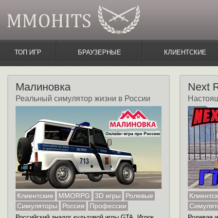
ТОП ИГР
БРАУЗЕРНЫЕ
КЛИЕНТСКИЕ
Малиновка
Next 
Реальный симулятор жизни в России
Настоящ
Клиентские
MMORPG
3D игры
Ролевые
Клиентс
Симуляторы
Россия
Профессии
Симулят
Российский аналог культовой игры GTA. Игрок
Ролевая и