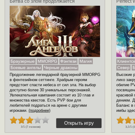
Битва со злом продолжается
Perfect
Браузерные
MMORPG
Фэнтези
Магия
Клиентс
Боевые ангелы
Черные драконы
Север
Б
Продолжение легендарной браузерной MMORPG
Высокие р
в фентезийном сеттинге. Храбрым героям
лихо закр
предстоит спасти небеса от сил зла. На выбор
обилие PV
доступно более 30 уникальных персонажей.
посвящена
Увлекательная кампания состоит из 10 глав и
красивой 
множества квестов. Есть PVP бои для
дением. Д
любителей подраться на арене с другими
Баланс в 
игроками.
(подробнее)
имбы здес
Открыть игру
3/5 (7 голосов)
3,5/5 (