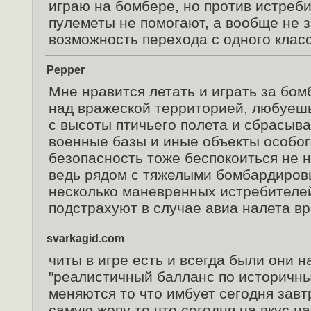
играю на бомбере, но против истреб
пулеметы не помогают, а вообще не з
возможность перехода с одного класс
Pepper
Мне нравится летать и играть за бом
над вражеской территорией, любуеш
с высоты птичьего полета и сбрасыв
военные базы и иные объекты особог
безопасность тоже беспокоиться не 
ведь рядом с тяжелыми бомбардиров
несколько маневренных истребителе
подстрахуют в случае авиа налета вр
svarkagid.com
читы в игре есть и всегда были они 
"реалистичный балланс по историчн
меняются то что имбует сегодня завт
самую жопу то что сегодня на вкус н