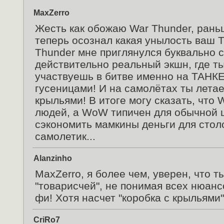
MaxZerro
Жесть как обожаю War Thunder, рань
теперь осознал какая унылость ваш 
Thunder мне приглянулся буквально с
действительно реальный экшн, где т
участвуешь в битве именно на ТАНКЕ,
гусеницами! И на самолётах ты летае
крыльями! В итоге могу сказать, что 
людей, а WoW типичен для обычной ш
сэкономить мамкины деньги для стол
самолетик...
Alanzinho
MaxZerro, я более чем, уверен, что т
"товарисчей", не понимая всех нюан
фи! Хотя насчет "коробка с крыльями" 
CriRo7