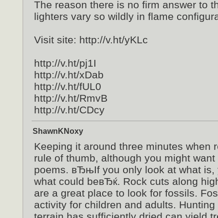
The reason there is no firm answer to t
lighters vary so wildly in flame configur
Visit site: http://v.ht/yKLc
http://v.ht/pj1I
http://v.ht/xDab
http://v.ht/fUL0
http://v.ht/RmvB
http://v.ht/CDcy
ShawnKNoxy
Keeping it around three minutes when r
rule of thumb, although you might want t
poems. вЂњIf you only look at what is, 
what could beвЂќ. Rock cuts along hig
are a great place to look for fossils. Fos
activity for children and adults. Hunting
terrain has sufficiently dried can yield 